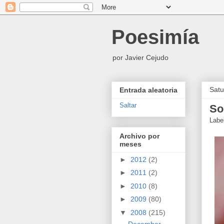
Poesimía
por Javier Cejudo
Satu
Entrada aleatoria
Saltar
So
Labe
Archivo por
meses
►
2012
(2)
►
2011
(2)
►
2010
(8)
►
2009
(80)
▼
2008
(215)
December