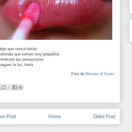
algo que nunca harías
éstrate que somos muy pequeños
venécete las sensaciones
pagues la luz, tonta
Foto de
Woman of Scorn
.
er Post
Home
Older Post