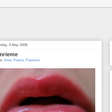
rday, 3 May 2008
nríeme
ls:
Amor
,
Poesía
,
Poesimía