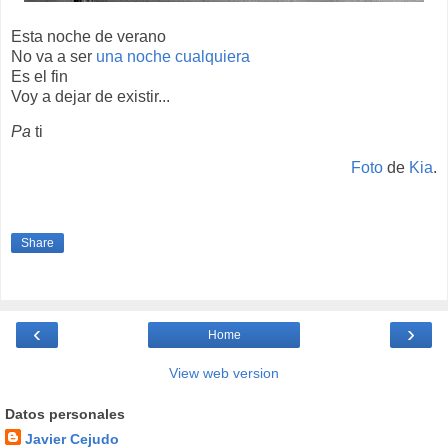
Esta noche de verano
No va a ser
una noche cualquiera
Es el fin
Voy a dejar de existir...
Pa
ti
Foto
de
Kia
.
Share
‹
›
Home
View web version
Datos personales
Javier Cejudo