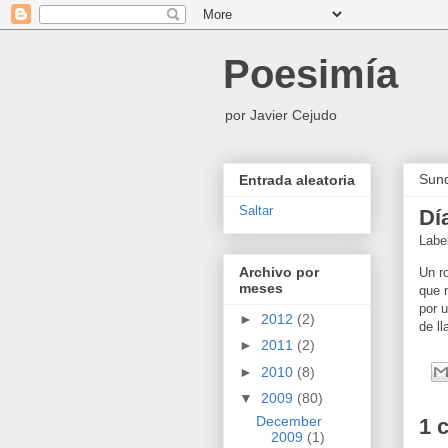
Poesimía
por Javier Cejudo
Sund
Entrada aleatoria
Saltar
Dí
Labe
Archivo por
Un r
meses
que 
por 
►
2012
(2)
de ll
►
2011
(2)
►
2010
(8)
▼
2009
(80)
December
1 
2009
(1)