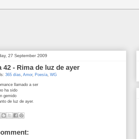
ay, 27 September 2009
a 42 - Rima de luz de ayer
ls:
365 días
,
Amor
,
Poesía
,
WG
omance llamado a ser
no ha sido
un gemido
anto de luz de ayer.
comment: